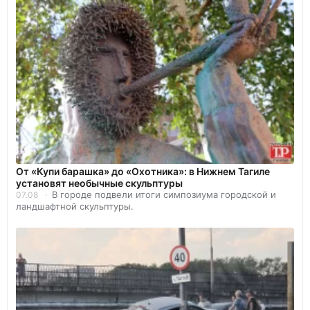
От «Купи барашка» до «Охотника»: в Нижнем Тагиле
установят необычные скульптуры
В городе подвели итоги симпозиума городской и
07.08
ландшафтной скульптуры.