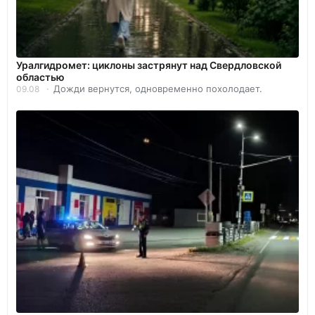
Уралгидромет: циклоны застрянут над Свердловской
областью
Дожди вернутся, одновременно похолодает.
09.08