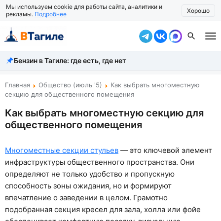
Мы используем cookie для работы сайта, аналитики и
Хорошо
рекламы.
Подробнее
Бензин в Тагиле: где есть, где нет
Все новости
Происшествия
Главная
Общество (июль '5)
Как выбрать многоместную
секцию для общественного помещения
Город
Как выбрать многоместную секцию для
общественного помещения
Власть
Жизнь
Многоместные секции стульев
— это ключевой элемент
инфраструктуры общественного пространства. Они
Экономика
определяют не только удобство и пропускную
Общество
способность зоны ожидания, но и формируют
впечатление о заведении в целом. Грамотно
Рассказать новость
подобранная секция кресел для зала, холла или фойе