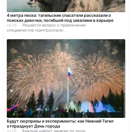
4 метра песка: тагильские спасатели рассказали о
поисках девочки, погибшей под завалами в карьере
Решается вопрос о привлечении
06.08
специалистов «Центроспаса».
Будут сюрпризы и эксперименты: как Нижний Тагил
отпразднует День города
Каждый найдет занятие по душе.
05.08