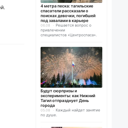
4 метра песка: тагильские
й.
спасатели рассказали о
поисках девочки, погибшей
под завалами в карьере
Решается вопрос о
06.08
привлечении
специалистов «Центроспаса».
Будут сюрпризы и
эксперименты: как Нижний
Тагил отпразднует День
города
Каждый найдет занятие
05.08
по душе.