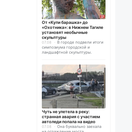
От «Купи барашка» до
«Охотника»: в Нижнем Тагиле
установят необычные
скульптуры
В городе подвели итоги
07.08
симпозиума городской и
ландшафтной скульптуры.
Чуть не улетела в реку:
странная авария с участием
автоледи попала на видео
Она буквально заехала
07.08
на ограждение моста.