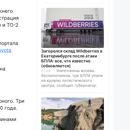
жнего
истрация
м и ТО-2
портала
oyota
Загорелся склад Wildberries в
Екатеринбурге после атаки
БПЛА: все, что известно
(обновляется)
 на
Уничтожены восемь
07.08
беспилотников, три БПЛА упали
на кровлю логистического
центра, сообщил губернатор.
рного. Три
0 года.
шинами