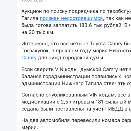
Аукцион по поиску подрядчика по техобсл
Тагила
признан несостоявшимся
, так как 
была готова заплатить 183,6 тыс рублей. В
на 20 тыс км.
Интересно, что все четыре Toyota Camry бы
Госзакупок, в прошлом году мэрия Нижнег
Camry
для нужд городской думы.
Если сверить VIN коды, думской Camry нет
балансе горадминистрации появились 4 нов
администрации Нижнего Тагила отвечать от
Согласно опубликованным VIN кодам, все 
модификации с 2,5 литровым 181-сильный м
седана были поставлены на учет ГИБДД в а
На два автомобиля перевесили номера сер
мэрии.