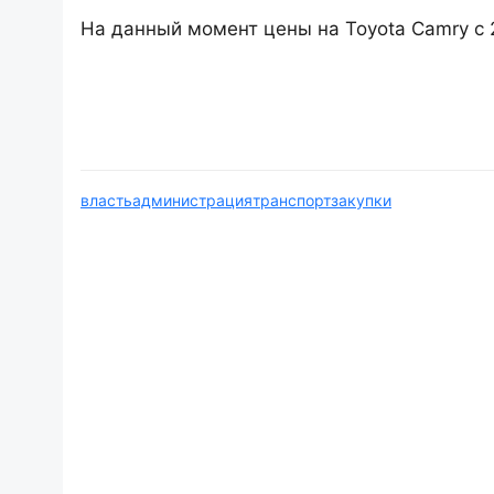
На данный момент цены на Toyota Camry с 
власть
администрация
транспорт
закупки