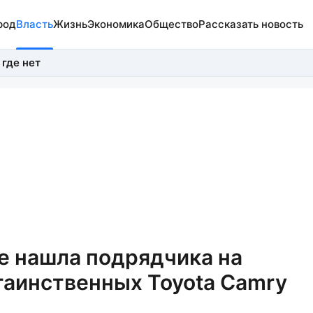
род
Власть
Жизнь
Экономика
Общество
Рассказать новость
 где нет
е нашла подрядчика на
таинственных Toyota Camry