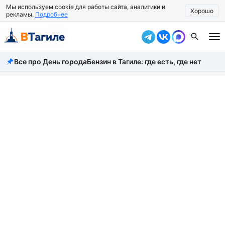
Мы используем cookie для работы сайта, аналитики и
Хорошо
рекламы.
Подробнее
Все про День города
Бензин в Тагиле: где есть, где нет
Все новости
Происшествия
Город
Власть
Жизнь
Экономика
Общество
Рассказать новость