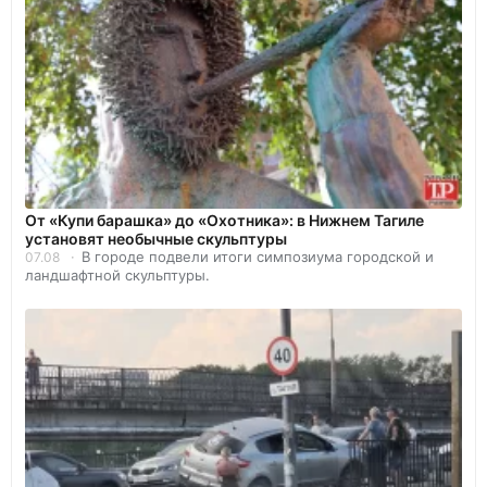
От «Купи барашка» до «Охотника»: в Нижнем Тагиле
установят необычные скульптуры
В городе подвели итоги симпозиума городской и
07.08
ландшафтной скульптуры.