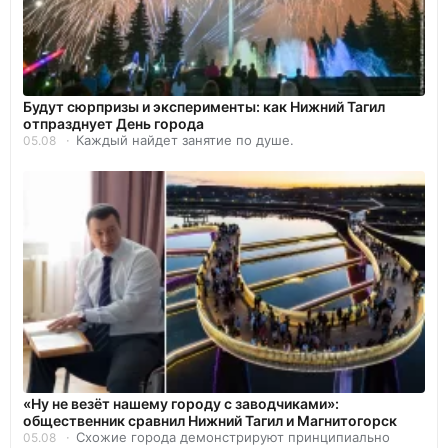
Будут сюрпризы и эксперименты: как Нижний Тагил
отпразднует День города
Каждый найдет занятие по душе.
05.08
«Ну не везёт нашему городу с заводчиками»:
общественник сравнил Нижний Тагил и Магнитогорск
Схожие города демонстрируют принципиально
05.08