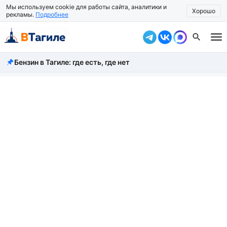
Мы используем cookie для работы сайта, аналитики и
Хорошо
рекламы.
Подробнее
Бензин в Тагиле: где есть, где нет
Все новости
Происшествия
Город
Власть
Жизнь
Экономика
Общество
Рассказать новость