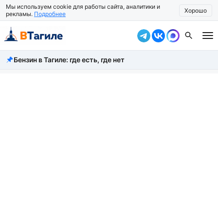
Мы используем cookie для работы сайта, аналитики и
Хорошо
рекламы.
Подробнее
Бензин в Тагиле: где есть, где нет
Все новости
Происшествия
Город
Власть
Жизнь
Экономика
Общество
Рассказать новость