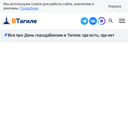
Мы используем cookie для работы сайта, аналитики и
Хорошо
рекламы.
Подробнее
Все про День города
Бензин в Тагиле: где есть, где нет
Все новости
Происшествия
Город
Власть
Жизнь
Экономика
Общество
Рассказать новость