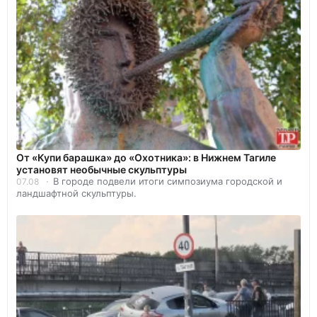
От «Купи барашка» до «Охотника»: в Нижнем Тагиле
установят необычные скульптуры
В городе подвели итоги симпозиума городской и
07.08
ландшафтной скульптуры.