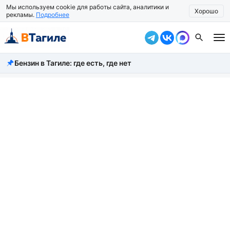
Мы используем cookie для работы сайта, аналитики и
Хорошо
рекламы.
Подробнее
Бензин в Тагиле: где есть, где нет
Все новости
Происшествия
Город
Власть
Жизнь
Экономика
Общество
Рассказать новость