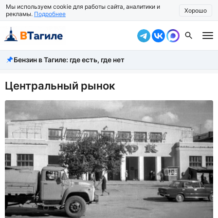
Мы используем cookie для работы сайта, аналитики и
Хорошо
рекламы.
Подробнее
Бензин в Тагиле: где есть, где нет
Все новости
Происшествия
Центральный рынок
Город
Власть
Жизнь
Экономика
Общество
Рассказать новость