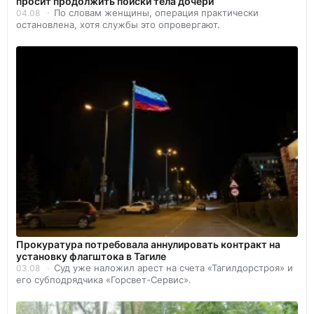
просит продолжить поиски тела дочери
По словам женщины, операция практически
04.08
остановлена, хотя службы это опровергают.
Прокуратура потребовала аннулировать контракт на
установку флагштока в Тагиле
Суд уже наложил арест на счета «Тагилдорстроя» и
03.08
его субподрядчика «Горсвет-Сервис».