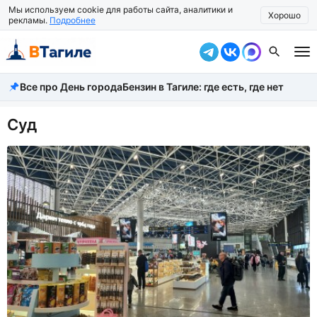
Мы используем cookie для работы сайта, аналитики и
Хорошо
рекламы.
Подробнее
Все про День города
Бензин в Тагиле: где есть, где нет
Все новости
Происшествия
Суд
Город
Власть
Жизнь
Экономика
Общество
Рассказать новость