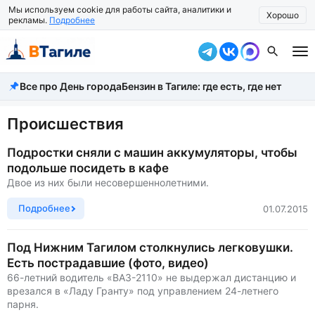
Мы используем cookie для работы сайта, аналитики и
Хорошо
рекламы.
Подробнее
Все про День города
Бензин в Тагиле: где есть, где нет
Все новости
Происшествия
Происшествия
Город
Подростки сняли с машин аккумуляторы, чтобы
подольше посидеть в кафе
Власть
Двое из них были несовершеннолетними.
Жизнь
Подробнее
01.07.2015
Экономика
Под Нижним Тагилом столкнулись легковушки.
Есть пострадавшие (фото, видео)
Общество
66-летний водитель «ВАЗ-2110» не выдержал дистанцию и
врезался в «Ладу Гранту» под управлением 24-летнего
Рассказать новость
парня.