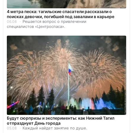
4 метра песка: тагильские спасатели рассказали о
поисках девочки, погибшей под завалами в карьере
Решается вопрос о привлечении
06.08
специалистов «Центроспаса».
Будут сюрпризы и эксперименты: как Нижний Тагил
отпразднует День города
Каждый найдет занятие по душе.
05.08