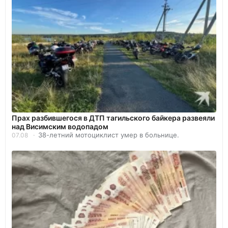
Прах разбившегося в ДТП тагильского байкера развеяли
над Висимским водопадом
38-летний мотоциклист умер в больнице.
07.08