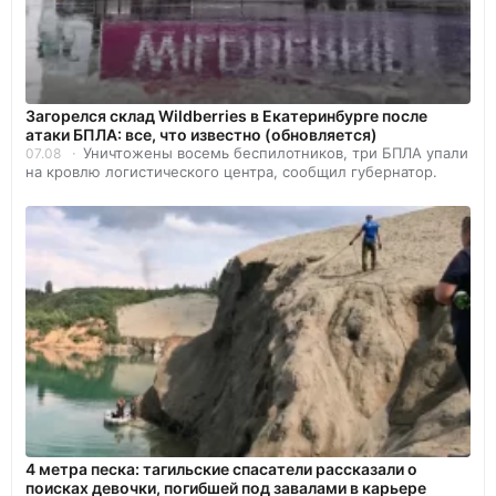
Загорелся склад Wildberries в Екатеринбурге после
атаки БПЛА: все, что известно (обновляется)
Уничтожены восемь беспилотников, три БПЛА упали
07.08
на кровлю логистического центра, сообщил губернатор.
4 метра песка: тагильские спасатели рассказали о
поисках девочки, погибшей под завалами в карьере