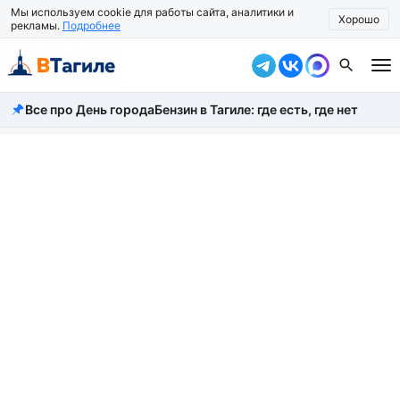
Мы используем cookie для работы сайта, аналитики и
Хорошо
рекламы.
Подробнее
Все про День города
Бензин в Тагиле: где есть, где нет
Все новости
Происшествия
Город
Власть
Жизнь
Экономика
Общество
Рассказать новость