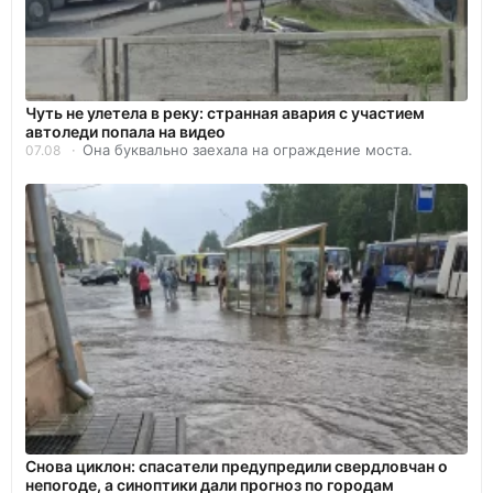
Чуть не улетела в реку: странная авария с участием
автоледи попала на видео
Она буквально заехала на ограждение моста.
07.08
Снова циклон: спасатели предупредили свердловчан о
непогоде, а синоптики дали прогноз по городам