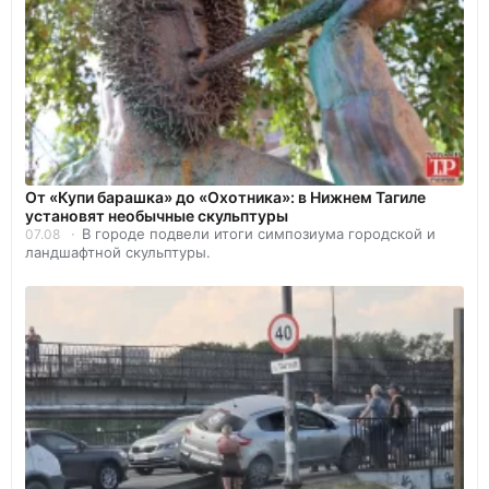
От «Купи барашка» до «Охотника»: в Нижнем Тагиле
установят необычные скульптуры
В городе подвели итоги симпозиума городской и
07.08
ландшафтной скульптуры.