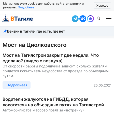
Мы используем cookie для работы сайта, аналитики и
Хорошо
рекламы.
Подробнее
Бензин в Тагиле: где есть, где нет
Все новости
Происшествия
Мост на Циолковского
Город
Мост на Тагилстрой закрыт две недели. Что
сделано? (видео с воздуха)
Власть
От скорости работы подрядчика зависит, сколько жителям
придется испытывать неудобства от проезда по объездным
Жизнь
путям.
Экономика
Подробнее
25.05.2021
Общество
Водители жалуются на ГИБДД, которая
«охотится» на объездных путях на Тагилстрой
Рассказать новость
Автомобилистов массово ловят за «встречку».