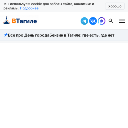
Мы используем cookie для работы сайта, аналитики и
Хорошо
рекламы.
Подробнее
Все про День города
Бензин в Тагиле: где есть, где нет
Все новости
Происшествия
Город
Власть
Жизнь
Экономика
Общество
Рассказать новость