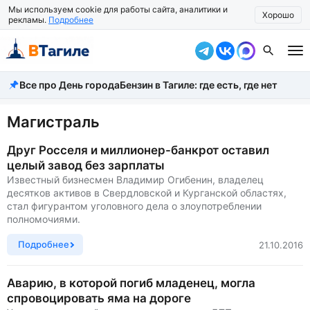
Мы используем cookie для работы сайта, аналитики и
Хорошо
рекламы.
Подробнее
Все про День города
Бензин в Тагиле: где есть, где нет
Все новости
Происшествия
Магистраль
Город
Друг Росселя и миллионер-банкрот оставил
целый завод без зарплаты
Власть
Известный бизнесмен Владимир Огибенин, владелец
десятков активов в Свердловской и Курганской областях,
Жизнь
стал фигурантом уголовного дела о злоупотреблении
полномочиями.
Экономика
Подробнее
21.10.2016
Общество
Аварию, в которой погиб младенец, могла
Рассказать новость
спровоцировать яма на дороге