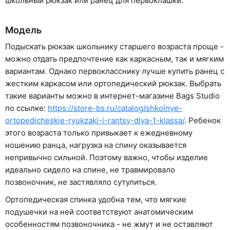
школьный рюкзак или ранец для первоклашки.
Модель
Подыскать рюкзак школьнику старшего возраста проще -
можно отдать предпочтение как каркасным, так и мягким
вариантам. Однако первокласснику лучше купить ранец с
жестким каркасом или ортопедический рюкзак. Выбрать
такие варианты можно в интернет-магазине Bags Studio
по ссылке:
https://store-bs.ru/catalog/shkolnye-
ortopedicheskie-ryukzaki-i-rantsy-dlya-1-klassa/
. Ребенок
этого возраста только привыкает к ежедневному
ношению ранца, нагрузка на спину оказывается
непривычно сильной. Поэтому важно, чтобы изделие
идеально сидело на спине, не травмировало
позвоночник, не застявляло сутулиться.
Ортопедическая спинка удобна тем, что мягкие
подушечки на ней соответствуют анатомическим
особенностям позвоночника - не жмут и не оставляют