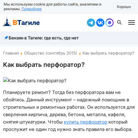
Мы используем cookie для работы сайта, аналитики и
Хорошо
рекламы.
Подробнее
Бензин в Тагиле: где есть, где нет
Все новости
Происшествия
Главная
Общество (сентябрь 2015)
Как выбрать перфоратор?
Как выбрать перфоратор?
Город
Власть
Жизнь
Планируете ремонт? Тогда без перфоратора вам не
обойтись. Данный инструмент – надежный помощник в
Экономика
строительных и ремонтных работах. Он используется для
сверления кирпича, дерева, бетона, металла, кафеля,
Общество
снятия штукатурки. Чтобы
купить перфоратор
который
Рассказать новость
прослужит не один год нужно знать правила его выбора.