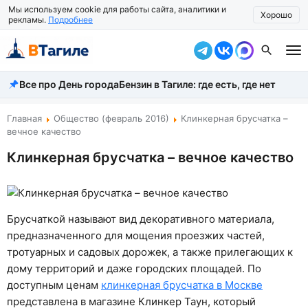
Мы используем cookie для работы сайта, аналитики и
Хорошо
рекламы.
Подробнее
Все про День города
Бензин в Тагиле: где есть, где нет
Все новости
Происшествия
Главная
Общество (февраль 2016)
Клинкерная брусчатка –
вечное качество
Город
Клинкерная брусчатка – вечное качество
Власть
Жизнь
Брусчаткой называют вид декоративного материала,
Экономика
предназначенного для мощения проезжих частей,
тротуарных и садовых дорожек, а также прилегающих к
Общество
дому территорий и даже городских площадей. По
доступным ценам
Рассказать новость
клинкерная брусчатка в Москве
представлена в магазине Клинкер Таун, который