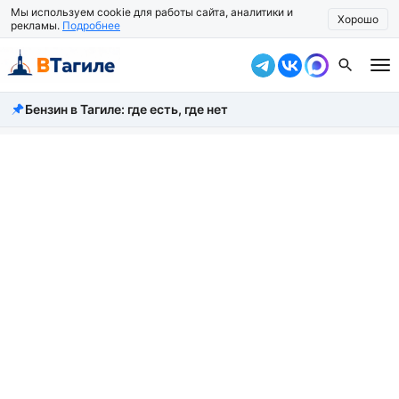
Мы используем cookie для работы сайта, аналитики и
Хорошо
рекламы.
Подробнее
Бензин в Тагиле: где есть, где нет
Все новости
Происшествия
Город
Власть
Жизнь
Экономика
Общество
Рассказать новость