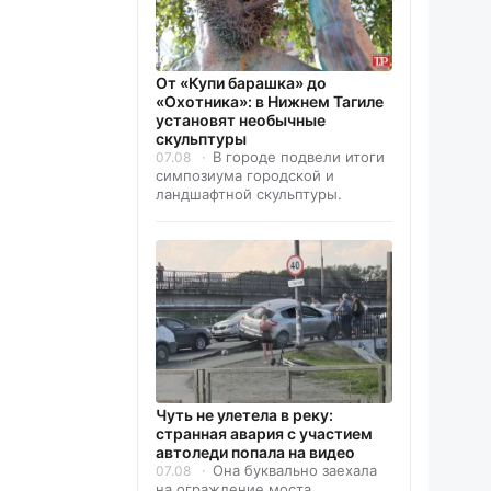
От «Купи барашка» до
«Охотника»: в Нижнем Тагиле
установят необычные
скульптуры
В городе подвели итоги
07.08
симпозиума городской и
ландшафтной скульптуры.
Чуть не улетела в реку:
странная авария с участием
автоледи попала на видео
Она буквально заехала
07.08
на ограждение моста.