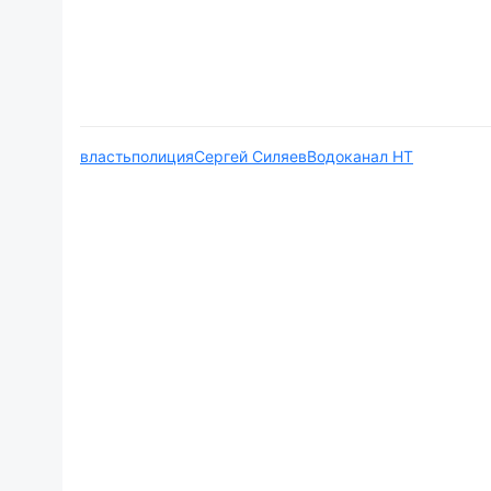
власть
полиция
Сергей Силяев
Водоканал НТ