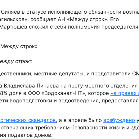
Силяев в статусе исполняющего обязанности возгл
ильское», сообщает АН «Между строк». Его
Мартюшёв сложил с себя полномочия председателя 
Между строк»
бщественники, местные депутаты, и представители С
а Владислава Пинаева на посту местного отделения
58% доля в ООО «Водоканал-НТ», которое
на правах
сети водоподготовки и водоотведения, предоставля
логических скандалов
, а в апреле было
возбуждено
у
 не отвечающих требованиям безопасности жизни и зд
ния подвалов домов.