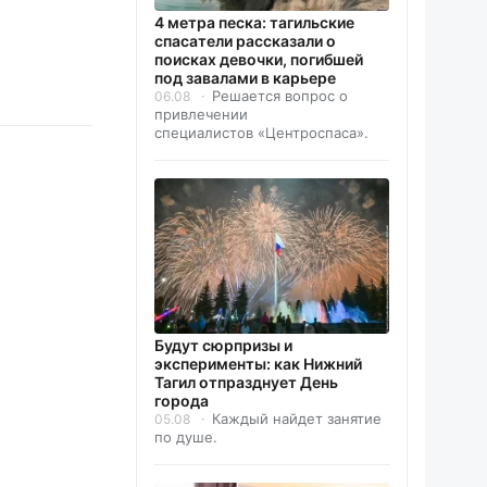
4 метра песка: тагильские
спасатели рассказали о
поисках девочки, погибшей
под завалами в карьере
Решается вопрос о
06.08
привлечении
специалистов «Центроспаса».
Будут сюрпризы и
эксперименты: как Нижний
Тагил отпразднует День
города
Каждый найдет занятие
05.08
по душе.