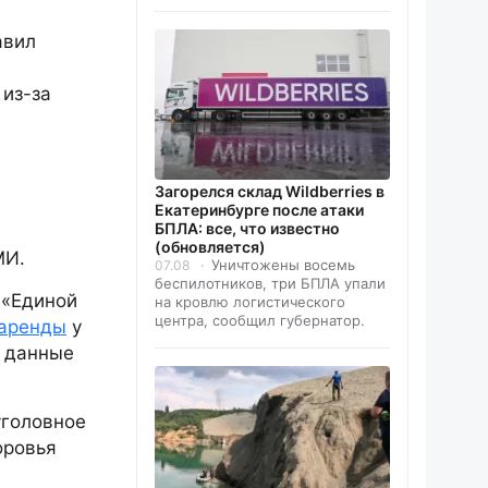
авил
из-за
Загорелся склад Wildberries в
Екатеринбурге после атаки
БПЛА: все, что известно
(обновляется)
МИ.
Уничтожены восемь
07.08
беспилотников, три БПЛА упали
 «Единой
на кровлю логистического
центра, сообщил губернатор.
 аренды
у
я данные
головное
оровья