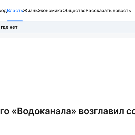
род
Власть
Жизнь
Экономика
Общество
Рассказать новость
 где нет
го «Водоканала» возглавил с