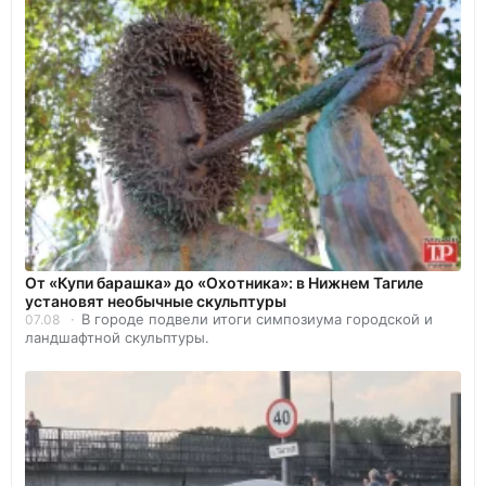
От «Купи барашка» до «Охотника»: в Нижнем Тагиле
установят необычные скульптуры
В городе подвели итоги симпозиума городской и
07.08
ландшафтной скульптуры.