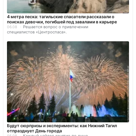
4 метра песка: тагильские спасатели рассказали о
поисках девочки, погибшей под завалами в карьере
Решается вопрос о привлечении
06.08
специалистов «Центроспаса».
Будут сюрпризы и эксперименты: как Нижний Тагил
отпразднует День города
Каждый найдет занятие по душе.
05.08