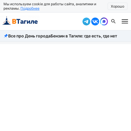
Мы используем cookie для работы сайта, аналитики и
Хорошо
рекламы.
Подробнее
Все про День города
Бензин в Тагиле: где есть, где нет
Все новости
Происшествия
Город
Власть
Жизнь
Экономика
Общество
Рассказать новость