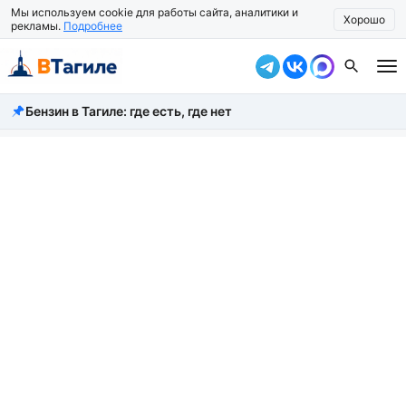
Мы используем cookie для работы сайта, аналитики и
Хорошо
рекламы.
Подробнее
Бензин в Тагиле: где есть, где нет
Все новости
Происшествия
Город
Власть
Жизнь
Экономика
Общество
Рассказать новость