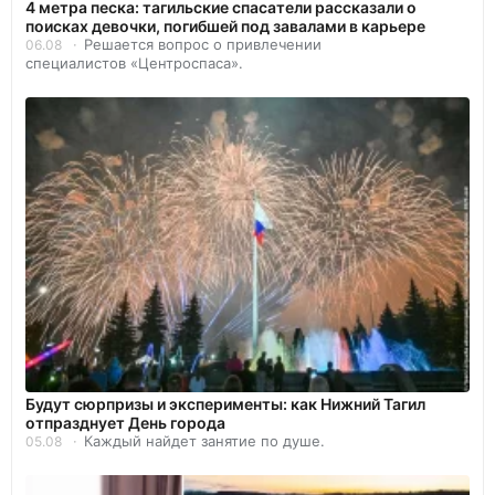
4 метра песка: тагильские спасатели рассказали о
поисках девочки, погибшей под завалами в карьере
Решается вопрос о привлечении
06.08
специалистов «Центроспаса».
Будут сюрпризы и эксперименты: как Нижний Тагил
отпразднует День города
Каждый найдет занятие по душе.
05.08