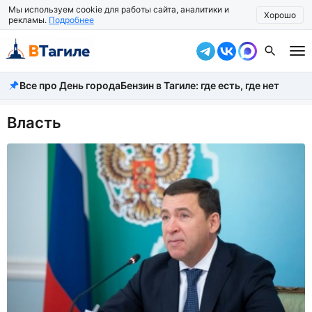
Мы используем cookie для работы сайта, аналитики и
Хорошо
рекламы.
Подробнее
Все про День города
Бензин в Тагиле: где есть, где нет
Все новости
Происшествия
Власть
Город
Власть
Жизнь
Экономика
Общество
Рассказать новость