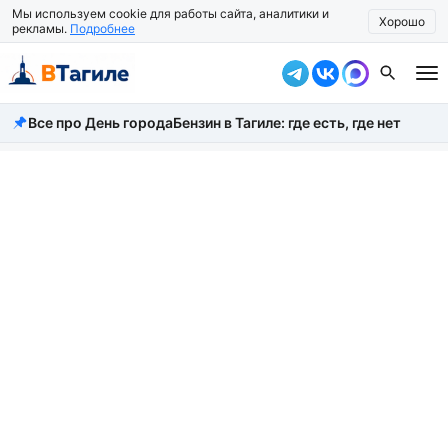
Мы используем cookie для работы сайта, аналитики и
Хорошо
рекламы.
Подробнее
Все про День города
Бензин в Тагиле: где есть, где нет
Все новости
Происшествия
Город
Власть
Жизнь
Экономика
Общество
Рассказать новость