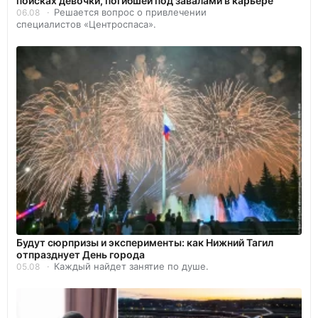
поисках девочки, погибшей под завалами в карьере
Решается вопрос о привлечении
06.08
специалистов «Центроспаса».
Будут сюрпризы и эксперименты: как Нижний Тагил
отпразднует День города
Каждый найдет занятие по душе.
05.08