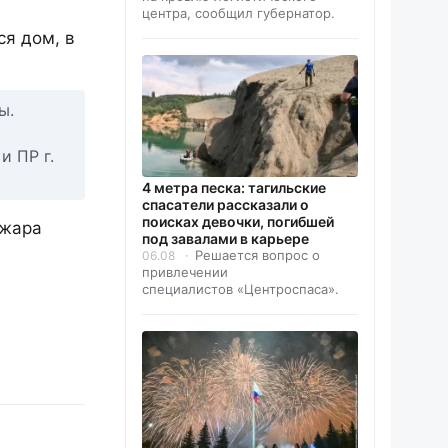
центра, сообщил губернатор.
ся дом, в
ы.
и ПР г.
4 метра песка: тагильские
спасатели рассказали о
поисках девочки, погибшей
ожара
под завалами в карьере
Решается вопрос о
06.08
привлечении
специалистов «Центроспаса».