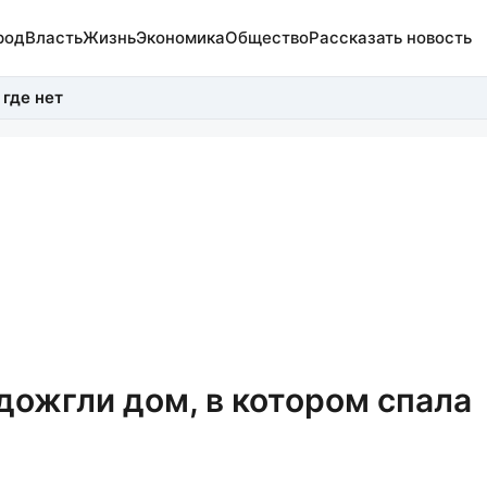
род
Власть
Жизнь
Экономика
Общество
Рассказать новость
 где нет
ожгли дом, в котором спала