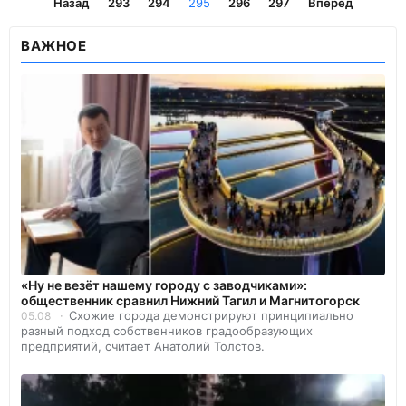
Назад
293
294
295
296
297
Вперёд
ВАЖНОЕ
«Ну не везёт нашему городу с заводчиками»:
общественник сравнил Нижний Тагил и Магнитогорск
Схожие города демонстрируют принципиально
05.08
разный подход собственников градообразующих
предприятий, считает Анатолий Толстов.