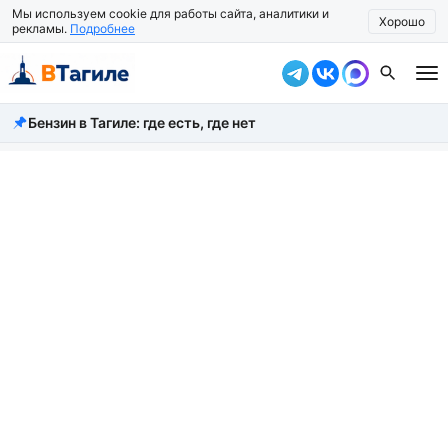
Мы используем cookie для работы сайта, аналитики и
Хорошо
рекламы.
Подробнее
Бензин в Тагиле: где есть, где нет
Все новости
Происшествия
Город
Власть
Жизнь
Экономика
Общество
Рассказать новость