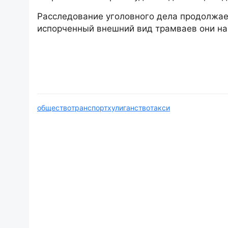
Расследование уголовного дела продолжае
испорченный внешний вид трамваев они на
общество
транспорт
хулиганство
такси