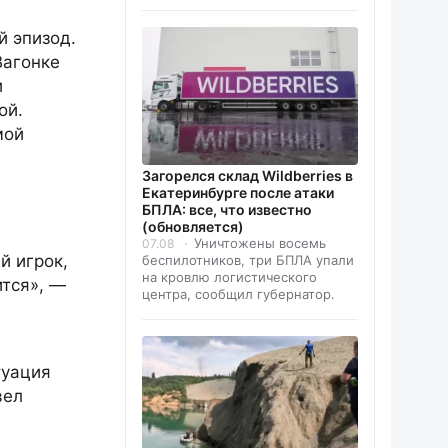
й эпизод.
Вагонке
и
ой.
мой
Загорелся склад Wildberries в
Екатеринбурге после атаки
БПЛА: все, что известно
(обновляется)
Уничтожены восемь
07.08
й игрок,
беспилотников, три БПЛА упали
на кровлю логистического
ится», —
центра, сообщил губернатор.
туация
вел