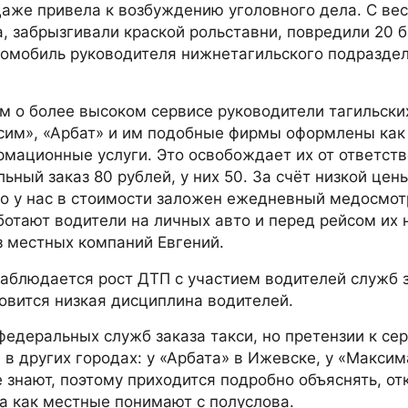
даже привела к возбуждению уголовного дела. С ве
, забрызгивали краской рольставни, повредили 20 
втомобиль руководителя нижнетагильского подразде
ом о более высоком сервисе руководители тагильски
ксим», «Арбат» и им подобные фирмы оформлены ка
рмационные услуги. Это освобождает их от ответств
ьный заказ 80 рублей, у них 50. За счёт низкой цен
Но у нас в стоимости заложен ежедневный медосмот
ботают водители на личных авто и перед рейсом их 
з местных компаний Евгений.
аблюдается рост ДТП с участием водителей служб 
новится низкая дисциплина водителей.
федеральных служб заказа такси, но претензии к сер
в других городах: у «Арбата» в Ижевске, у «Максим
е знают, поэтому приходится подробно объяснять, от
да как местные понимают с полуслова.