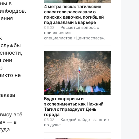
сны в
4 метра песка: тагильские
билбордов.
спасатели рассказали о
поисках девочки, погибшей
ления
под завалами в карьере
Решается вопрос о
06.08
привлечении
х
специалистов «Центроспаса».
к службы
енности,
ы они
р
никто не
заказа
Будут сюрпризы и
эксперименты: как Нижний
Тагил отпразднует День
вису всё
города
Каждый найдет занятие
05.08
а» — в
по душе.
куда