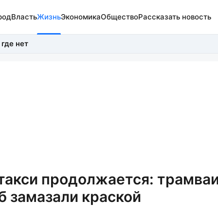
род
Власть
Жизнь
Экономика
Общество
Рассказать новость
 где нет
акси продолжается: трамваи
б замазали краской