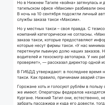
Но в Нижнем Тагиле «война» затянулась и 
тагильском офисе «Максим» разбивали окна
В ночь на 10 сентября подожгли личный а
службы заказа такси «Максим».
Но у местных такси – своя правда. C тезис
компаний категорически не согласны. «Ма
заказа такси, которые предоставляют инфо
которые несут фирмы такси. «У нас минимал
перетянули львиную долю наших заказов. 
водителей и техосмотр автопарка. У них ра
проверяет», — рассказал директор одной и
В ГИБДД утверждают: в последнее время н
такси. Как правило, причинами аварий ста
Горожане хоть и голосуют рублём в пользу 
же имеют. Операторы федералов находятся 
Кургане. Нижний Тагил они, естественно, н
забрать пассажира и куда его довести, тог