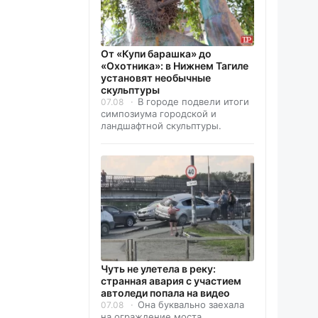
От «Купи барашка» до
«Охотника»: в Нижнем Тагиле
установят необычные
скульптуры
В городе подвели итоги
07.08
симпозиума городской и
ландшафтной скульптуры.
Чуть не улетела в реку:
странная авария с участием
автоледи попала на видео
Она буквально заехала
07.08
на ограждение моста.