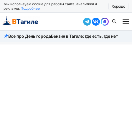
Мы используем cookie для работы сайта, аналитики и
Хорошо
рекламы.
Подробнее
Все про День города
Бензин в Тагиле: где есть, где нет
Все новости
Происшествия
Город
Власть
Жизнь
Экономика
Общество
Рассказать новость