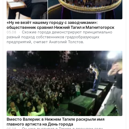
«Ну не везёт нашему городу с заводчиками»:
общественник сравнил Нижний Тагил и Магнитогорск
Схожие города демонстрируют принципиально
05.08
разный подход собственников градообразующих
предприятий, считает Анатолий Толстов.
Вместо Валерии: в Нижнем Тагиле раскрыли имя
главного артиста на День города
Он уже выступал в Тагиле в прошлом году.
05.08