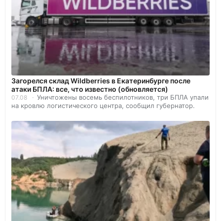
Загорелся склад Wildberries в Екатеринбурге после
атаки БПЛА: все, что известно (обновляется)
Уничтожены восемь беспилотников, три БПЛА упали
07.08
на кровлю логистического центра, сообщил губернатор.