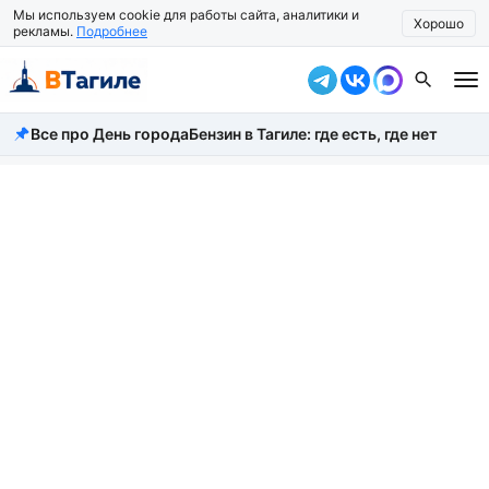
Мы используем cookie для работы сайта, аналитики и
Хорошо
рекламы.
Подробнее
Все про День города
Бензин в Тагиле: где есть, где нет
Все новости
Происшествия
Город
Власть
Жизнь
Экономика
Общество
Рассказать новость