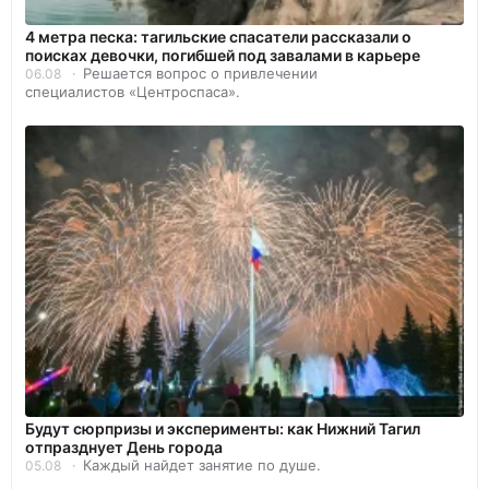
4 метра песка: тагильские спасатели рассказали о
поисках девочки, погибшей под завалами в карьере
Решается вопрос о привлечении
06.08
специалистов «Центроспаса».
Будут сюрпризы и эксперименты: как Нижний Тагил
отпразднует День города
Каждый найдет занятие по душе.
05.08