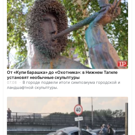
От «Купи барашка» до «Охотника»: в Нижнем Тагиле
установят необычные скульптуры
В городе подвели итоги симпозиума городской и
07.08
ландшафтной скульптуры.