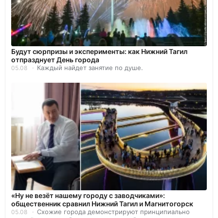
Будут сюрпризы и эксперименты: как Нижний Тагил
отпразднует День города
Каждый найдет занятие по душе.
05.08
«Ну не везёт нашему городу с заводчиками»:
общественник сравнил Нижний Тагил и Магнитогорск
Схожие города демонстрируют принципиально
05.08