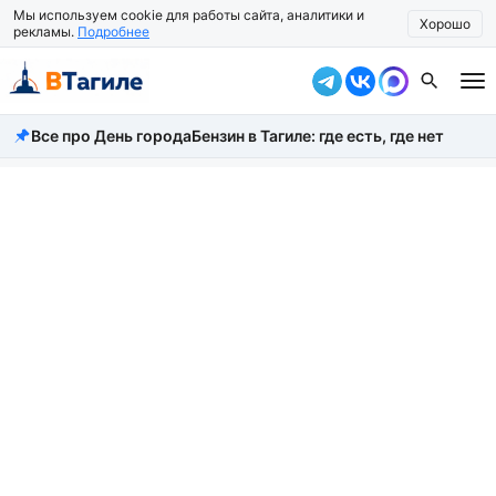
Мы используем cookie для работы сайта, аналитики и
Хорошо
рекламы.
Подробнее
Все про День города
Бензин в Тагиле: где есть, где нет
Все новости
Происшествия
Город
Власть
Жизнь
Экономика
Общество
Рассказать новость