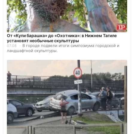
От «Купи барашка» до «Охотника»: в Нижнем Тагиле
установят необычные скульптуры
В городе подвели итоги симпозиума городской и
07.08
ландшафтной скульптуры.