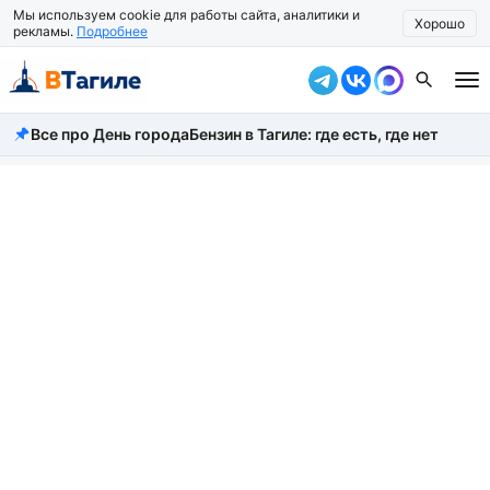
Мы используем cookie для работы сайта, аналитики и
Хорошо
рекламы.
Подробнее
Все про День города
Бензин в Тагиле: где есть, где нет
Все новости
Происшествия
Город
Власть
Жизнь
Экономика
Общество
Рассказать новость