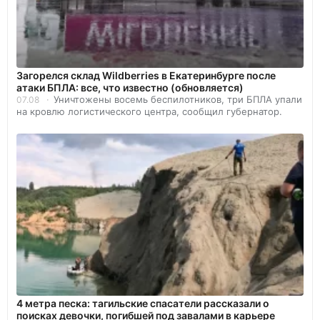
Загорелся склад Wildberries в Екатеринбурге после
атаки БПЛА: все, что известно (обновляется)
Уничтожены восемь беспилотников, три БПЛА упали
07.08
на кровлю логистического центра, сообщил губернатор.
4 метра песка: тагильские спасатели рассказали о
поисках девочки, погибшей под завалами в карьере