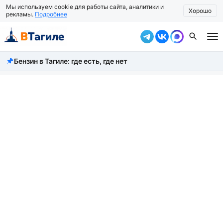
Мы используем cookie для работы сайта, аналитики и
Хорошо
рекламы.
Подробнее
Бензин в Тагиле: где есть, где нет
Все новости
Происшествия
Город
Власть
Жизнь
Экономика
Общество
Рассказать новость