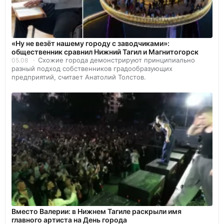
«Ну не везёт нашему городу с заводчиками»:
общественник сравнил Нижний Тагил и Магнитогорск
Схожие города демонстрируют принципиально
05.08
разный подход собственников градообразующих
предприятий, считает Анатолий Толстов.
Вместо Валерии: в Нижнем Тагиле раскрыли имя
главного артиста на День города