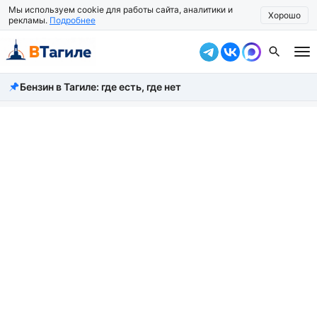
Мы используем cookie для работы сайта, аналитики и
Хорошо
рекламы.
Подробнее
Бензин в Тагиле: где есть, где нет
Все новости
Происшествия
Город
Власть
Жизнь
Экономика
Общество
Рассказать новость