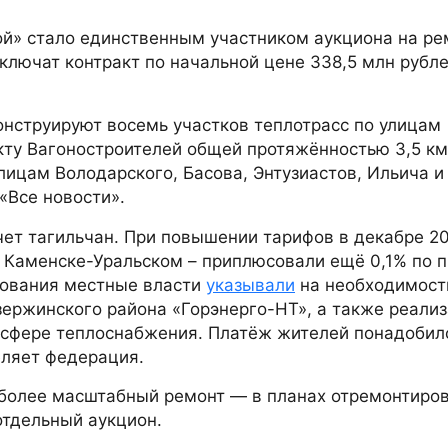
й» стало единственным участником аукциона на ре
ключат контракт по начальной цене 338,5 млн рубле
онструируют восемь участков теплотрасс по улицам
екту Вагоностроителей общей протяжённостью 3,5 к
лицам Володарского, Басова, Энтузиастов, Ильича и
«Все новости».
чет тагильчан. При повышении тарифов в декабре 20
 и Каменске-Уральском – приплюсовали ещё 0,1% по 
нования местные власти
указывали
на необходимост
ержинского района «Горэнерго-НТ», а также реали
сфере теплоснабжения. Платёж жителей понадобил
ляет федерация.
более масштабный ремонт — в планах отремонтиро
отдельный аукцион.