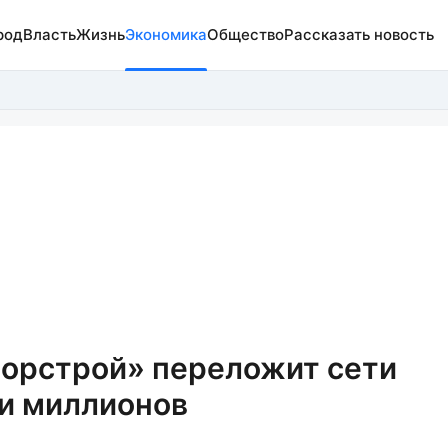
род
Власть
Жизнь
Экономика
Общество
Рассказать новость
орстрой» переложит сети
ни миллионов