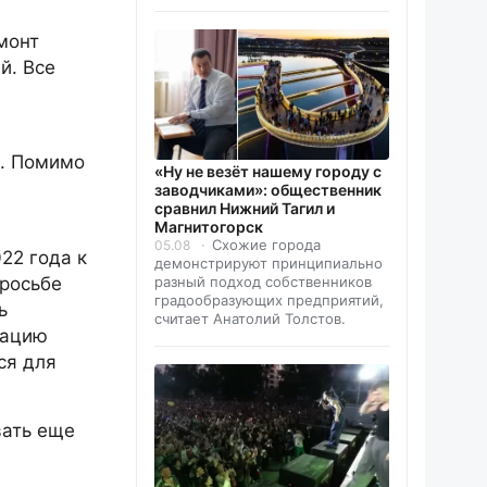
монт
й. Все
м. Помимо
«Ну не везёт нашему городу с
заводчиками»: общественник
сравнил Нижний Тагил и
Магнитогорск
Схожие города
05.08
22 года к
демонстрируют принципиально
просьбе
разный подход собственников
градообразующих предприятий,
ь
считает Анатолий Толстов.
зацию
ся для
вать еще