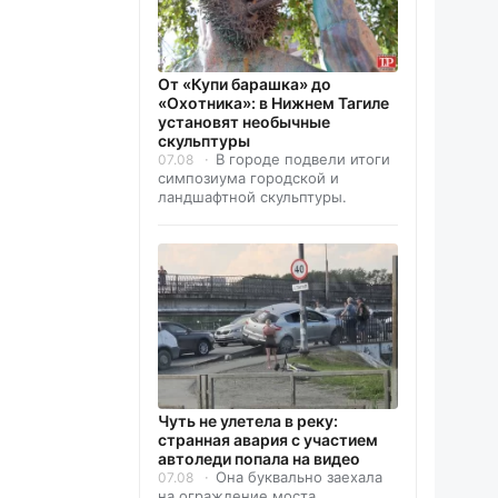
От «Купи барашка» до
«Охотника»: в Нижнем Тагиле
установят необычные
скульптуры
В городе подвели итоги
07.08
симпозиума городской и
ландшафтной скульптуры.
Чуть не улетела в реку:
странная авария с участием
автоледи попала на видео
Она буквально заехала
07.08
на ограждение моста.