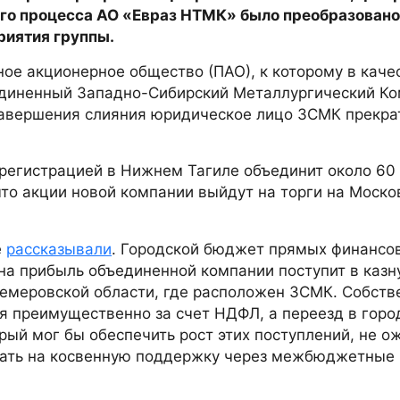
ого процесса АО «Евраз НТМК» было преобразовано 
риятия группы.
ое акционерное общество (ПАО), к которому в каче
единенный Западно-Сибирский Металлургический Ко
 завершения слияния юридическое лицо ЗСМК прекра
регистрацией в Нижнем Тагиле объединит около 60
что акции новой компании выйдут на торги на Моско
е
рассказывали
. Городской бюджет прямых финансо
г на прибыль объединенной компании поступит в казн
Кемеровской области, где расположен ЗСМК. Собств
я преимущественно за счет НДФЛ, а переезд в горо
рый мог бы обеспечить рост этих поступлений, не о
вать на косвенную поддержку через межбюджетные