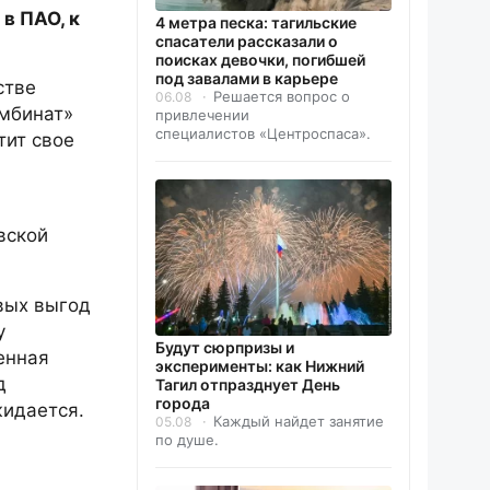
в ПАО, к
4 метра песка: тагильские
спасатели рассказали о
поисках девочки, погибшей
под завалами в карьере
стве
Решается вопрос о
06.08
мбинат»
привлечении
специалистов «Центроспаса».
тит свое
вской
вых выгод
у
Будут сюрпризы и
енная
эксперименты: как Нижний
д
Тагил отпразднует День
города
жидается.
Каждый найдет занятие
05.08
по душе.