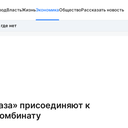
род
Власть
Жизнь
Экономика
Общество
Рассказать новость
 где нет
аза» присоединяют к
комбинату