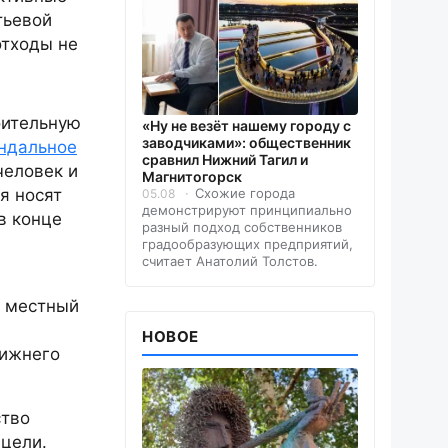
тьевой
отходы не
оительную
«Ну не везёт нашему городу с
заводчиками»: общественник
ндальное
сравнил Нижний Тагил и
человек и
Магнитогорск
я носят
Схожие города
05.08
демонстрируют принципиально
в конце
разный подход собственников
градообразующих предприятий,
считает Анатолий Толстов.
и местный
НОВОЕ
Нижнего
ство
 цели.