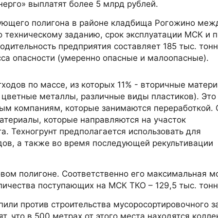
ерго» выплатят более 5 млрд рублей.
вующего полигона в районе кладбища Рогожино меж
 техническому заданию, срок эксплуатации МСК и 
одительность предприятия составляет 185 тыс. тонн
асса опасности (умеренно опасные и малоопасные).
ходов по массе, из которых 11% - вторичные матер
и цветные металлы, различные виды пластиков). Это
ым компаниям, которые занимаются переработкой. 
материалы, которые направляются на участок
а. Техногрунт предполагается использовать для
дов, а также во время последующей рекультивации
овом полигоне. Соответственно его максимальная 
личества поступающих на МСК ТКО – 129,5 тыс. тонн
пили против строительства мусоросортировочного з
т, что в 500 метрах от этого места находятся колл