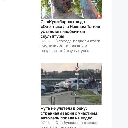
От «Купи барашка» до
«Охотника»: в Нижнем Тагиле
установят необычные
скульптуры
В городе подвели итоги
07.08
симпозиума городской и
ландшафтной скульптуры.
Чуть не улетела в реку:
странная авария с участием
автоледи попала на видео
Она буквально заехала
07.08
на ограждение моста.