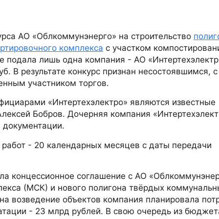
курса АО «Облкоммунэнерго» на строительство
полиг
ртировочного комплекса
с участком компостирован
ке подала лишь одна компания - АО «Интертехэлектр
уб. В результате конкурс признан несостоявшимся, с
енным участником торгов.
фициарами «Интертехэлектро» являются известные
лексей Бобров. Дочерняя компания «Интертехэлект
й документации.
 работ - 20 календарных месяцев с даты передачи
ила концессионное соглашение с АО «Облкоммунэнер
лекса (МСК) и нового полигона твёрдых коммунальн
на возведение объектов компания планировала потр
уатации - 23 млрд рублей. В свою очередь из бюджет