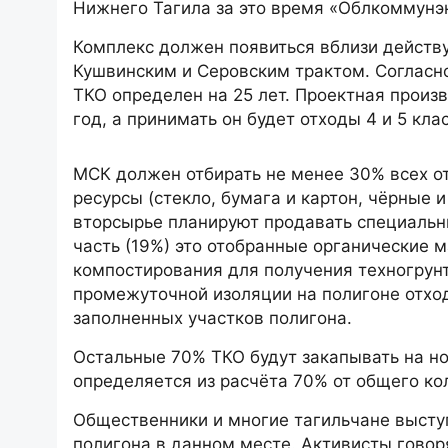
Нижнего Тагила за это время «Облкоммунэн
Комплекс должен появиться вблизи дейст
Кушвинским и Серовским трактом. Согласно
ТКО определен на 25 лет. Проектная произв
год, а принимать он будет отходы 4 и 5 кл
МСК должен отбирать не менее 30% всех от
ресурсы (стекло, бумага и картон, чёрные 
вторсырье планируют продавать специальн
часть (19%) это отобранные органические 
компостирования для получения техногрунт
промежуточной изоляции на полигоне отхо
заполненных участков полигона.
Остальные 70% ТКО будут закапывать на н
определяется из расчёта 70% от общего ко
Общественники и многие тагильчане высту
полигона в данном месте. Активисты говоря