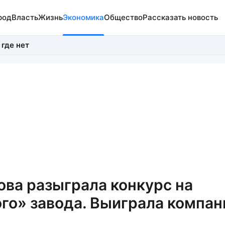
род
Власть
Жизнь
Экономика
Общество
Рассказать новость
 где нет
ова разыграла конкурс на
го» завода. Выиграла компан