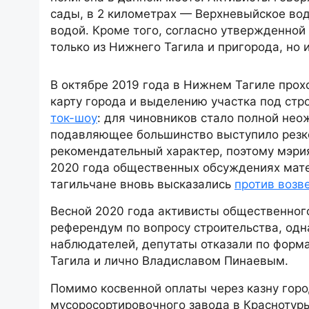
сады, в 2 километрах — Верхневыйское во
водой. Кроме того, согласно утвержденной
только из Нижнего Тагила и пригорода, но и
В октябре 2019 года в Нижнем Тагиле про
карту города и выделению участка под стр
ток-шоу
: для чиновников стало полной нео
подавляющее большинство выступило резк
рекомендательный характер, поэтому мэри
2020 года общественных обсуждениях мат
тагильчане вновь высказались
против возв
Весной 2020 года активисты общественног
референдум по вопросу строительства, од
наблюдателей, депутаты отказали по форм
Тагила и лично Владиславом Пинаевым.
Помимо косвенной оплаты через казну гор
мусоросортировочного завода в Краснотурьи