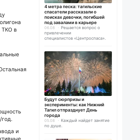
4 метра песка: тагильские
спасатели рассказали о
ду
поисках девочки, погибшей
полигона
под завалами в карьере
Решается вопрос о
06.08
 ТКО в
привлечении
специалистов «Центроспаса».
иальные
Остальная
Будут сюрпризы и
эксперименты: как Нижний
Тагил отпразднует День
мощность
города
/год.
Каждый найдет занятие
05.08
по душе.
авода и
ективные