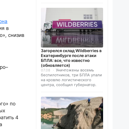
она
ия в
о», снизив
Загорелся склад Wildberries в
Екатеринбурге после атаки
БПЛА: все, что известно
(обновляется)
ро–
Уничтожены восемь
07.08
беспилотников, три БПЛА упали
на кровлю логистического
центра, сообщил губернатор.
го» по
ых
атить 4
а