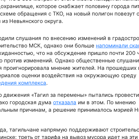
дохранилище, которое снабжает половину города пи
 схеме обращения с ТКО, на новый полигон повезут 
 из Невьянского округа.
ходили слушания по внесению изменений в градостр
оительство МСК, однако они больше
напоминали ска
жиданностью, что на обсуждение пришло почти 200 
о против изменений. Однако общественные слушани
я проигнорировала мнение жителей. На прошедших 
ериалов оценки воздействия на окружающую среду
едения комплекса
.
о движения «Тагил за перемены» пытались провест
нако городская дума
отказала
им в этом. По мнению
альным причинам, а решение принималось мэрией 
ода, тагильчане напрямую поддерживают строитель
нске: треть от тарифа на вывоз мусора идет на эти