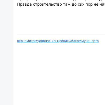
Правда строительство там до сих пор не на
экономика
мусорная концессия
Облкоммунэнерго