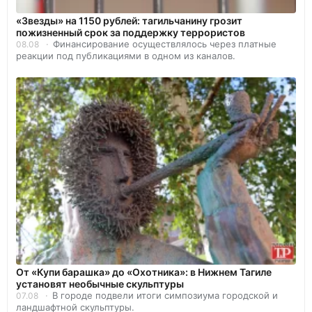
«Звезды» на 1150 рублей: тагильчанину грозит
пожизненный срок за поддержку террористов
Финансирование осуществлялось через платные
08.08
реакции под публикациями в одном из каналов.
От «Купи барашка» до «Охотника»: в Нижнем Тагиле
установят необычные скульптуры
В городе подвели итоги симпозиума городской и
07.08
ландшафтной скульптуры.