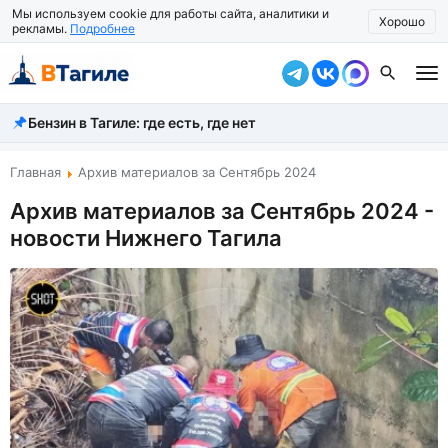
Мы используем cookie для работы сайта, аналитики и
Хорошо
рекламы.
Подробнее
Бензин в Тагиле: где есть, где нет
Все новости
Происшествия
Главная
Архив материалов за Сентябрь 2024
Архив материалов за Сентябрь 2024 -
Город
новости Нижнего Тагила
Власть
Жизнь
Экономика
Общество
Рассказать новость