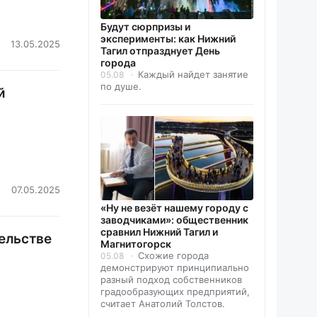
Будут сюрпризы и
эксперименты: как Нижний
13.05.2025
Тагил отпразднует День
города
Каждый найдет занятие
05.08
по душе.
й
07.05.2025
«Ну не везёт нашему городу с
заводчиками»: общественник
сравнил Нижний Тагил и
ельстве
Магнитогорск
Схожие города
05.08
демонстрируют принципиально
разный подход собственников
градообразующих предприятий,
считает Анатолий Толстов.