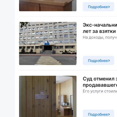
Подробнее
Экс-начальни
лет за взятк
На доходы, полу
Подробнее
Суд отменил 
продававшег
Его услуги стоил
Подробнее