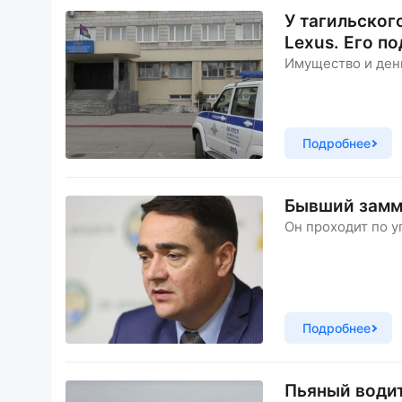
У тагильског
Lexus. Его п
Имущество и день
Подробнее
Бывший заммэ
Он проходит по у
Подробнее
Пьяный водит