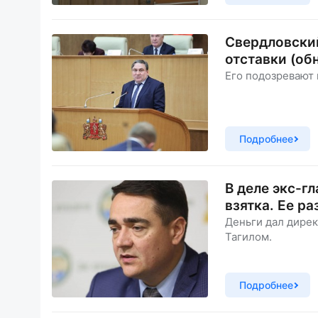
Свердловский
отставки (об
Его подозревают 
Подробнее
В деле экс-г
взятка. Ее р
Деньги дал дире
Тагилом.
Подробнее