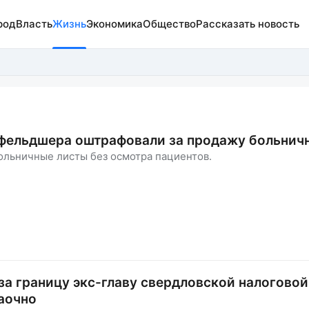
род
Власть
Жизнь
Экономика
Общество
Рассказать новость
 фельдшера оштрафовали за продажу больнич
ольничные листы без осмотра пациентов.
а границу экс-главу свердловской налоговой
аочно