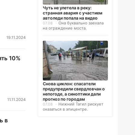
Чуть не улетела в реку:
странная авария с участием
автоледи попала на видео
Она буквально заехала
07.08
на ограждение моста.
19.11.2024
ять 10%
Снова циклон: спасатели
предупредили свердловчан о
непогоде, а синоптики дали
прогноз по городам
11.11.2024
Нижний Тагил рискует
07.08
оказаться в эпицентре.
ь в