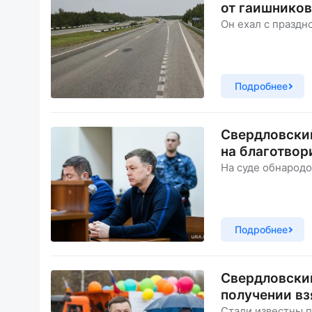
от гаишников
Он ехал с праздн
Подробнее
Свердловский
на благотвор
На суде обнародо
Подробнее
Свердловский
получении вз
Стали известны 