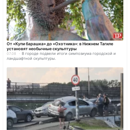
От «Купи барашка» до «Охотника»: в Нижнем Тагиле
установят необычные скульптуры
В городе подвели итоги симпозиума городской и
07.08
ландшафтной скульптуры.