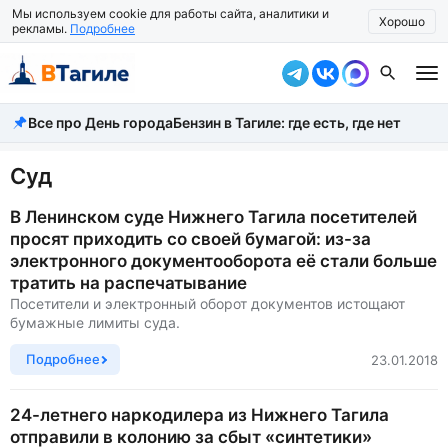
Мы используем cookie для работы сайта, аналитики и
Хорошо
рекламы.
Подробнее
Все про День города
Бензин в Тагиле: где есть, где нет
Все новости
Происшествия
Суд
Город
В Ленинском суде Нижнего Тагила посетителей
просят приходить со своей бумагой: из-за
Власть
электронного документооборота её стали больше
тратить на распечатывание
Жизнь
Посетители и электронный оборот документов истощают
бумажные лимиты суда.
Экономика
Подробнее
23.01.2018
Общество
24-летнего наркодилера из Нижнего Тагила
Рассказать новость
отправили в колонию за сбыт «синтетики»