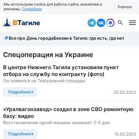
Мы используем cookie для работы сайта, аналитики и
Хорошо
рекламы.
Подробнее
Все про День города
Бензин в Тагиле: где есть, где нет
Все новости
Происшествия
Спецоперация на Украине
Город
В центре Нижнего Тагила установили пункт
отбора на службу по контракту (фото)
Власть
Он появился на Театральной площади.
Жизнь
Подробнее
20.03.2023
Экономика
«Уралвагонзавод» создал в зоне СВО ремонтную
базу: видео
Общество
Восстановление одной машины занимает 2-3 дня.
Рассказать новость
Подробнее
15.03.2023