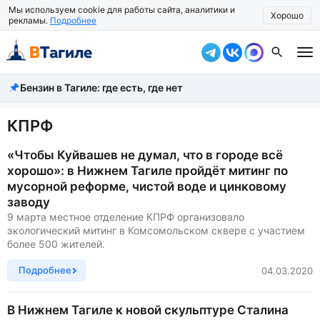
Мы используем cookie для работы сайта, аналитики и
Хорошо
рекламы.
Подробнее
Бензин в Тагиле: где есть, где нет
Все новости
Происшествия
КПРФ
Город
«Чтобы Куйвашев не думал, что в городе всё
хорошо»: в Нижнем Тагиле пройдёт митинг по
Власть
мусорной реформе, чистой воде и цинковому
заводу
Жизнь
9 марта местное отделение КПРФ организовало
экологический митинг в Комсомольском сквере с участием
Экономика
более 500 жителей.
Общество
Подробнее
04.03.2020
Рассказать новость
В Нижнем Тагиле к новой скульптуре Сталина