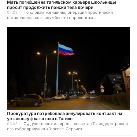
Мать погибшей на тагильском карьере школьницы
просит продолжить поиски тела дочери
По словам женщины, операция практически
04.08
остановлена, хотя службы это опровергают.
Прокуратура потребовала аннулировать контракт на
установку флагштока в Тагиле
Суд уже наложил арест на счета «Тагилдорстроя» и
03.08
его субподрядчика «Горсвет-Сервис».