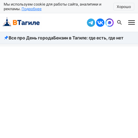
Мы используем cookie для работы сайта, аналитики и
Хорошо
рекламы.
Подробнее
Все про День города
Бензин в Тагиле: где есть, где нет
Все новости
Происшествия
Город
Власть
Жизнь
Экономика
Общество
Рассказать новость