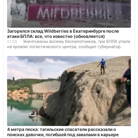
Загорелся склад Wildberries в Екатеринбурге после
атаки БПЛА: все, что известно (обновляется)
Уничтожены восемь беспилотников, три БПЛА упали
07.08
на кровлю логистического центра, сообщил губернатор.
4 метра песка: тагильские спасатели рассказали о
поисках девочки, погибшей под завалами в карьере