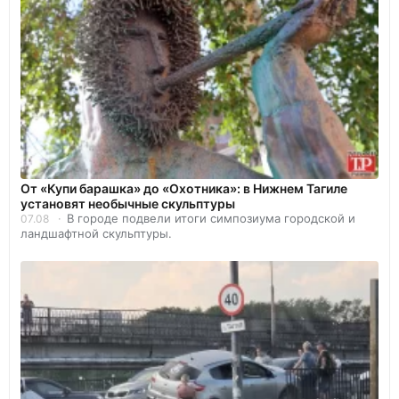
От «Купи барашка» до «Охотника»: в Нижнем Тагиле
установят необычные скульптуры
В городе подвели итоги симпозиума городской и
07.08
ландшафтной скульптуры.