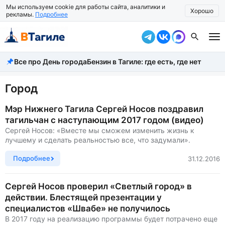
Мы используем cookie для работы сайта, аналитики и
Хорошо
рекламы.
Подробнее
Все про День города
Бензин в Тагиле: где есть, где нет
Все новости
Происшествия
Город
Город
Мэр Нижнего Тагила Сергей Носов поздравил
тагильчан с наступающим 2017 годом (видео)
Власть
Сергей Носов: «Вместе мы сможем изменить жизнь к
лучшему и сделать реальностью все, что задумали».
Жизнь
Подробнее
31.12.2016
Экономика
Сергей Носов проверил «Светлый город» в
Общество
действии. Блестящей презентации у
специалистов «Швабе» не получилось
Рассказать новость
В 2017 году на реализацию программы будет потрачено еще