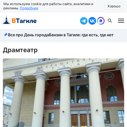
Мы используем cookie для работы сайта, аналитики и
Хорошо
рекламы.
Подробнее
Все про День города
Бензин в Тагиле: где есть, где нет
Все новости
Происшествия
Драмтеатр
Город
Власть
Жизнь
Экономика
Общество
Рассказать новость