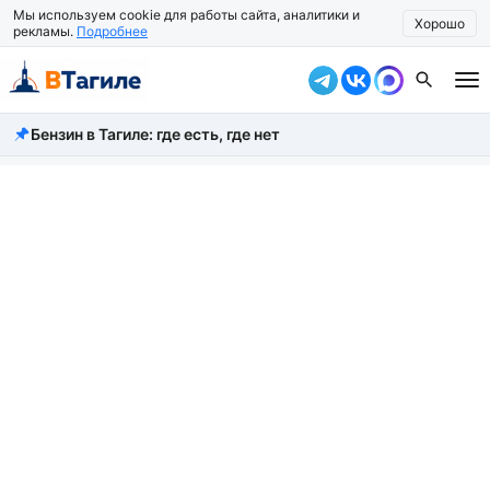
Мы используем cookie для работы сайта, аналитики и
Хорошо
рекламы.
Подробнее
Бензин в Тагиле: где есть, где нет
Все новости
Происшествия
Город
Власть
Жизнь
Экономика
Общество
Рассказать новость