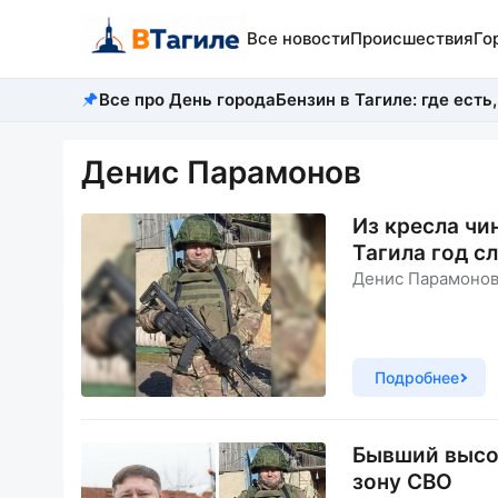
Все новости
Происшествия
Го
Все про День города
Бензин в Тагиле: где есть,
Денис Парамонов
Из кресла чи
Тагила год с
Денис Парамонов
Подробнее
Бывший высо
зону СВО