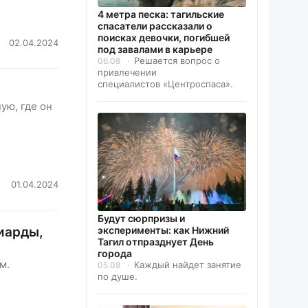
4 метра песка: тагильские
спасатели рассказали о
поисках девочки, погибшей
02.04.2024
под завалами в карьере
Решается вопрос о
06.08
привлечении
специалистов «Центроспаса».
ую, где он
01.04.2024
Будут сюрпризы и
иарды,
эксперименты: как Нижний
Тагил отпразднует День
города
м.
Каждый найдет занятие
05.08
по душе.