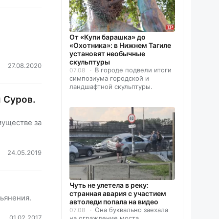
От «Купи барашка» до
«Охотника»: в Нижнем Тагиле
установят необычные
скульптуры
27.08.2020
В городе подвели итоги
07.08
симпозиума городской и
ландшафтной скульптуры.
 Суров.
муществе за
24.05.2019
Чуть не улетела в реку:
странная авария с участием
ьянения.
автоледи попала на видео
Она буквально заехала
07.08
01.02.2017
на ограждение моста.