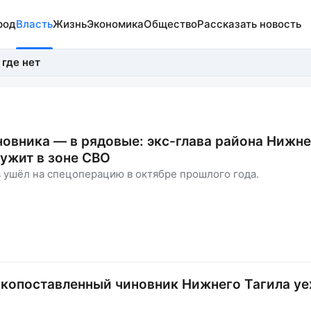
род
Власть
Жизнь
Экономика
Общество
Рассказать новость
 где нет
новника — в рядовые: экс-глава района Нижне
лужит в зоне СВО
 ушёл на спецоперацию в октябре прошлого года.
копоставленный чиновник Нижнего Тагила уе