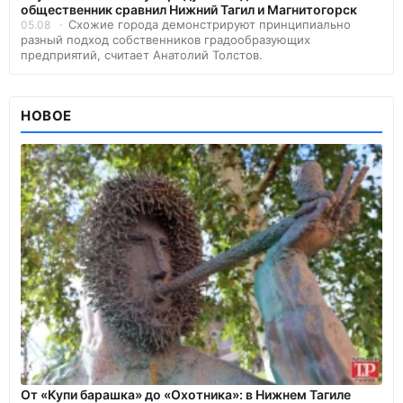
общественник сравнил Нижний Тагил и Магнитогорск
Схожие города демонстрируют принципиально
05.08
разный подход собственников градообразующих
предприятий, считает Анатолий Толстов.
НОВОЕ
От «Купи барашка» до «Охотника»: в Нижнем Тагиле