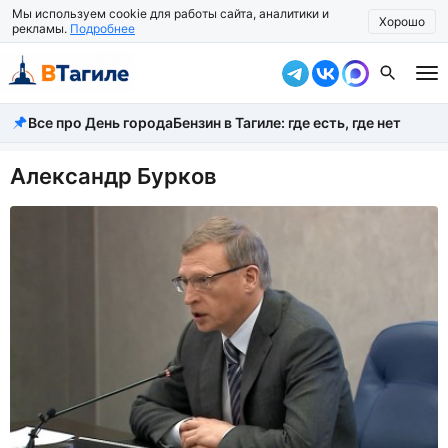
Мы используем cookie для работы сайта, аналитики и
Хорошо
рекламы.
Подробнее
Все про День города
Бензин в Тагиле: где есть, где нет
Все новости
Происшествия
Александр Бурков
Город
Власть
Жизнь
Экономика
Общество
Рассказать новость