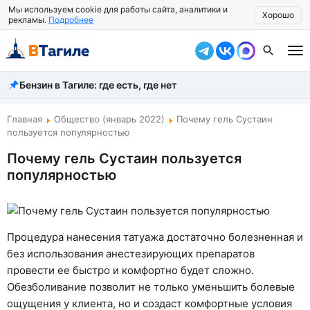
Мы используем cookie для работы сайта, аналитики и
Хорошо
рекламы.
Подробнее
Бензин в Тагиле: где есть, где нет
Все новости
Происшествия
Главная
Общество (январь 2022)
Почему гель Сустаин
пользуется популярностью
Город
Почему гель Сустаин пользуется
популярностью
Власть
Жизнь
Экономика
Процедура нанесения татуажа достаточно болезненная и
без использования анестезирующих препаратов
Общество
провести ее быстро и комфортно будет сложно.
Обезболивание позволит не только уменьшить болевые
Рассказать новость
ощущения у клиента, но и создаст комфортные условия