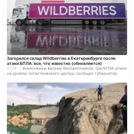
Загорелся склад Wildberries в Екатеринбурге после
атаки БПЛА: все, что известно (обновляется)
Уничтожены восемь беспилотников, три БПЛА упали
07.08
на кровлю логистического центра, сообщил губернатор.