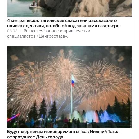
4 метра песка: тагильские спасатели рассказали о
поисках девочки, погибшей под завалами в карьере
Решается вопрос о привлечении
06.08
специалистов «Центроспаса».
Будут сюрпризы и эксперименты: как Нижний Тагил
отпразднует День города