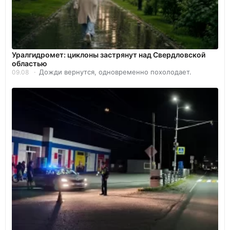
Уралгидромет: циклоны застрянут над Свердловской
областью
Дожди вернутся, одновременно похолодает.
09.08