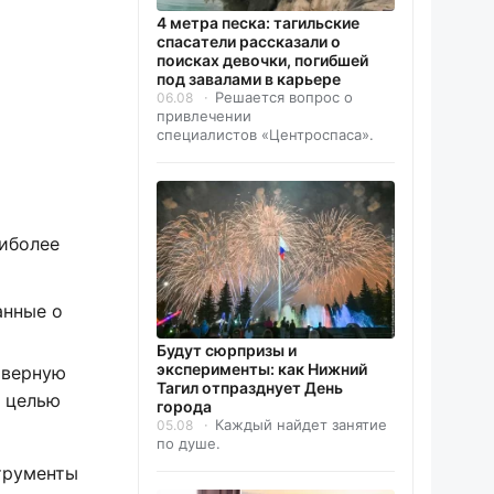
4 метра песка: тагильские
спасатели рассказали о
поисках девочки, погибшей
под завалами в карьере
Решается вопрос о
06.08
привлечении
специалистов «Центроспаса».
иболее
анные о
Будут сюрпризы и
эксперименты: как Нижний
оверную
Тагил отпразднует День
с целью
города
Каждый найдет занятие
05.08
по душе.
трументы