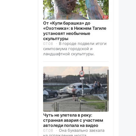
От «Купи барашка» до
«Охотника»: в Нижнем Тагиле
установят необычные
скульптуры
В городе подвели итоги
07.08
симпозиума городской и
ландшафтной скульптуры.
Чуть не улетела в реку:
странная авария с участием
автоледи попала на видео
Она буквально заехала
07.08
на ограждение моста.