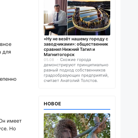
«Ну не везёт нашему городу с
ивное
заводчиками»: общественник
сравнил Нижний Тагил и
а для
Магнитогорск
Схожие города
05.08
демонстрируют принципиально
разный подход собственников
градообразующих предприятий,
тепенно
считает Анатолий Толстов.
НОВОЕ
 Он имеет
се. Но