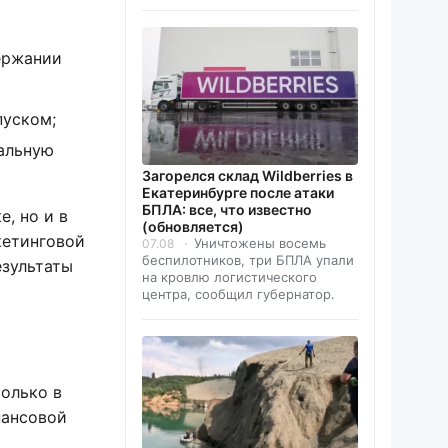
ержании
пуском;
альную
Загорелся склад Wildberries в
Екатеринбурге после атаки
БПЛА: все, что известно
, но и в
(обновляется)
кетинговой
Уничтожены восемь
07.08
беспилотников, три БПЛА упали
езультаты
на кровлю логистического
центра, сообщил губернатор.
олько в
нансовой