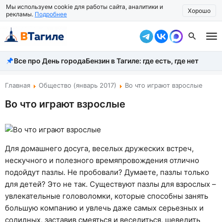
Мы используем cookie для работы сайта, аналитики и
Хорошо
рекламы.
Подробнее
Все про День города
Бензин в Тагиле: где есть, где нет
Все новости
Происшествия
Главная
Общество (январь 2017)
Во что играют взрослые
Во что играют взрослые
Город
Власть
Жизнь
Для домашнего досуга, веселых дружеских встреч,
нескучного и полезного времяпровождения отлично
Экономика
подойдут пазлы. Не пробовали? Думаете, пазлы только
для детей? Это не так. Существуют пазлы для взрослых –
Общество
увлекательные головоломки, которые способны занять
Рассказать новость
большую компанию и увлечь даже самых серьезных и
солидных, заставив смеяться и веселиться, шевелить